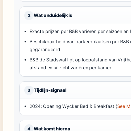
Wat onduidelijk is
2
Exacte prijzen per B&B variëren per seizoen en
Beschikbaarheid van parkeerplaatsen per B&B is 
gegarandeerd
B&B de Stadswal ligt op loopafstand van Vrijtho
afstand en uitzicht variëren per kamer
Tijdlijn-signaal
3
2024: Opening Wycker Bed & Breakfast (
See Ma
Wat komt hierna
4