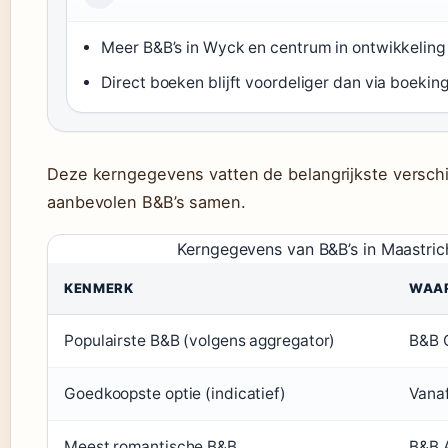
Meer B&B’s in Wyck en centrum in ontwikkeling
Direct boeken blijft voordeliger dan via boekin
Deze kerngegevens vatten de belangrijkste verschi
aanbevolen B&B’s samen.
Kerngegevens van B&B’s in Maastric
KENMERK
WAA
Populairste B&B (volgens aggregator)
B&B 
Goedkoopste optie (indicatief)
Vanaf
Meest romantische B&B
B&B A