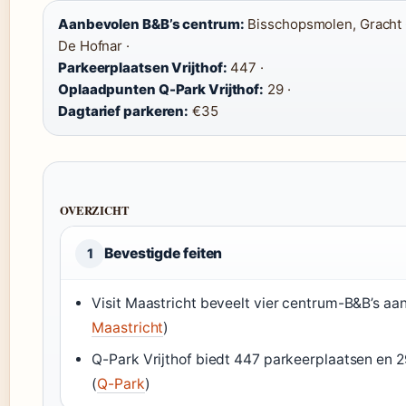
Aanbevolen B&B’s centrum:
Bisschopsmolen, Gracht 6
De Hofnar ·
Parkeerplaatsen Vrijthof:
447 ·
Oplaadpunten Q-Park Vrijthof:
29 ·
Dagtarief parkeren:
€35
OVERZICHT
Bevestigde feiten
1
Visit Maastricht beveelt vier centrum-B&B’s aan
Maastricht
)
Q-Park Vrijthof biedt 447 parkeerplaatsen en 
(
Q-Park
)