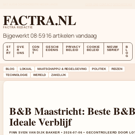
SAT, AUG 8
OCHTENDEDITIE
NEDERLANDS
OVER ONS
CONTACT
GESCHIEDENIS
FACTRA.NL
FACTRA REDACTIE
Bijgewerkt 08:59
16 artikelen vandaag
ST
OVE
CON
GESCHI
PRIVACY
COOKIE
NIEUW
B
A
R
TAC
EDENIS
BELEID
BELEID
SBRIEF
L
RT
ONS
T
O
G
BLOG
LOKAAL
MAATSCHAPPIJ & REGELGEVING
POLITIEK
REIZEN
TECHNOLOGIE
WERELD
ZAKELIJK
B&B Maastricht: Beste B&B
Ideale Verblijf
FINN SVEN VAN DIJK BAKKER • 2026-07-06 • GECONTROLEERD DOOR L