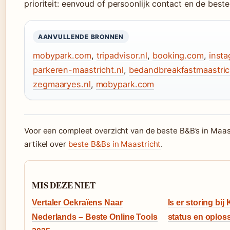
prioriteit: eenvoud of persoonlijk contact en de beste 
AANVULLENDE BRONNEN
mobypark.com
,
tripadvisor.nl
,
booking.com
,
inst
parkeren-maastricht.nl
,
bedandbreakfastmaastrich
zegmaaryes.nl
,
mobypark.com
Voor een compleet overzicht van de beste B&B’s in Maast
artikel over
beste B&Bs in Maastricht
.
MIS DEZE NIET
Vertaler Oekraïens Naar
Is er storing bi
Nederlands – Beste Online Tools
status en oplos