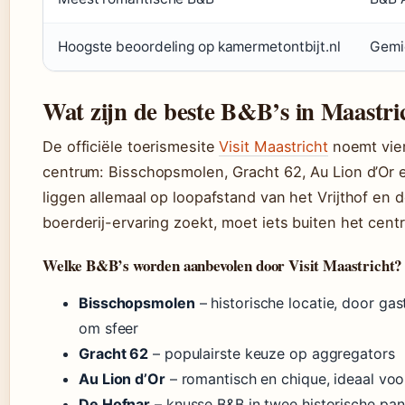
Hoogste beoordeling op kamermetontbijt.nl
Gemi
Wat zijn de beste B&B’s in Maastri
De officiële toerismesite
Visit Maastricht
noemt vier
centrum: Bisschopsmolen, Gracht 62, Au Lion d’Or 
liggen allemaal op loopafstand van het Vrijthof en 
boerderij-ervaring zoekt, moet iets buiten het cent
Welke B&B’s worden aanbevolen door Visit Maastricht?
Bisschopsmolen
– historische locatie, door g
om sfeer
Gracht 62
– populairste keuze op aggregators
Au Lion d’Or
– romantisch en chique, ideaal voor
De Hofnar
– knusse B&B in twee historische pa