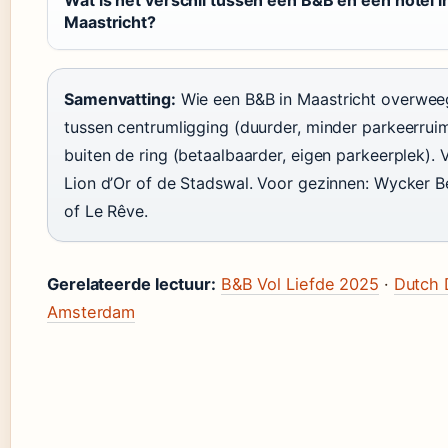
Wat is het verschil tussen een B&B en een hotel i
Maastricht?
Samenvatting:
Wie een B&B in Maastricht overwee
tussen centrumligging (duurder, minder parkeerruim
buiten de ring (betaalbaarder, eigen parkeerplek). V
Lion d’Or of de Stadswal. Voor gezinnen: Wycker B
of Le Rêve.
Gerelateerde lectuur:
B&B Vol Liefde 2025
·
Dutch 
Amsterdam