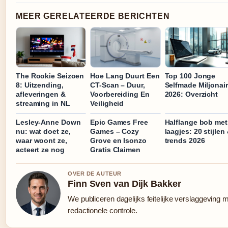
MEER GERELATEERDE BERICHTEN
The Rookie Seizoen
Hoe Lang Duurt Een
Top 100 Jonge
8: Uitzending,
CT-Scan – Duur,
Selfmade Miljonai
afleveringen &
Voorbereiding En
2026: Overzicht
streaming in NL
Veiligheid
Lesley-Anne Down
Epic Games Free
Halflange bob met
nu: wat doet ze,
Games – Cozy
laagjes: 20 stijlen
waar woont ze,
Grove en Isonzo
trends 2026
acteert ze nog
Gratis Claimen
OVER DE AUTEUR
Finn Sven van Dijk Bakker
We publiceren dagelijks feitelijke verslaggeving
redactionele controle.