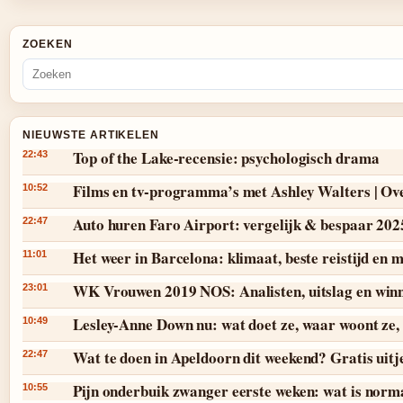
ZOEKEN
NIEUWSTE ARTIKELEN
Top of the Lake-recensie: psychologisch drama
22:43
Films en tv-programma’s met Ashley Walters | Ov
10:52
Auto huren Faro Airport: vergelijk & bespaar 202
22:47
Het weer in Barcelona: klimaat, beste reistijd en
11:01
WK Vrouwen 2019 NOS: Analisten, uitslag en win
23:01
Lesley-Anne Down nu: wat doet ze, waar woont ze, 
10:49
Wat te doen in Apeldoorn dit weekend? Gratis uitj
22:47
Pijn onderbuik zwanger eerste weken: wat is norm
10:55