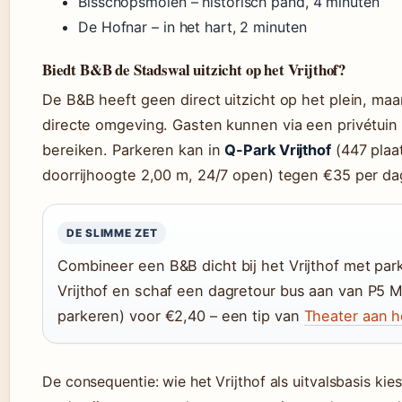
Bisschopsmolen – historisch pand, 4 minuten
De Hofnar – in het hart, 2 minuten
Biedt B&B de Stadswal uitzicht op het Vrijthof?
De B&B heeft geen direct uitzicht op het plein, maar
directe omgeving. Gasten kunnen via een privétuin 
bereiken. Parkeren kan in
Q-Park Vrijthof
(447 plaa
doorrijhoogte 2,00 m, 24/7 open) tegen €35 per da
DE SLIMME ZET
Combineer een B&B dicht bij het Vrijthof met par
Vrijthof en schaf een dagretour bus aan van P5 
parkeren) voor €2,40 – een tip van
Theater aan he
De consequentie: wie het Vrijthof als uitvalsbasis ki