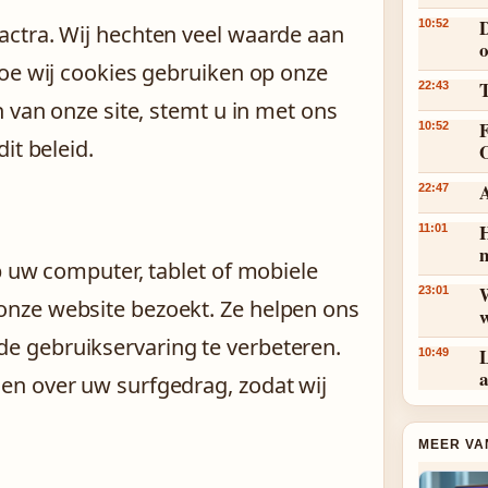
10:52
ctra. Wij hechten veel waarde aan
hoe wij cookies gebruiken op onze
T
22:43
 van onze site, stemt u in met ons
10:52
it beleid.
A
22:47
H
11:01
p uw computer, tablet of mobiele
23:01
nze website bezoekt. Ze helpen ons
 gebruikservaring te verbeteren.
L
10:49
a
en over uw surfgedrag, zodat wij
MEER VA