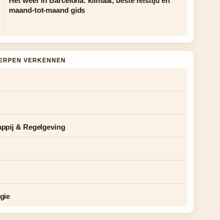
Het weer in Barcelona: klimaat, beste reistijd en
maand-tot-maand gids
ERPEN VERKENNEN
ppij & Regelgeving
gie