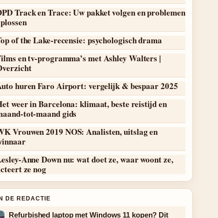
DPD Track en Trace: Uw pakket volgen en problemen
oplossen
op of the Lake-recensie: psychologisch drama
Films en tv-programma’s met Ashley Walters |
Overzicht
uto huren Faro Airport: vergelijk & bespaar 2025
et weer in Barcelona: klimaat, beste reistijd en
maand-tot-maand gids
WK Vrouwen 2019 NOS: Analisten, uitslag en
winnaar
esley-Anne Down nu: wat doet ze, waar woont ze,
cteert ze nog
N DE REDACTIE
Refurbished laptop met Windows 11 kopen? Dit