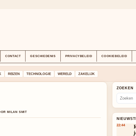
CONTACT
GESCHIEDENIS
PRIVACYBELEID
COOKIEBELEID
K
REIZEN
TECHNOLOGIE
WERELD
ZAKELIJK
ZOEKEN
OOR MILAN SMIT
NIEUWST
22:44
j