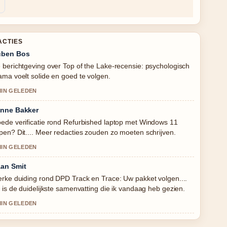
ACTIES
uben Bos
 berichtgeving over Top of the Lake-recensie: psychologisch
ama voelt solide en goed te volgen.
MIN GELEDEN
nne Bakker
ede verificatie rond Refurbished laptop met Windows 11
pen? Dit.... Meer redacties zouden zo moeten schrijven.
MIN GELEDEN
an Smit
erke duiding rond DPD Track en Trace: Uw pakket volgen....
t is de duidelijkste samenvatting die ik vandaag heb gezien.
MIN GELEDEN