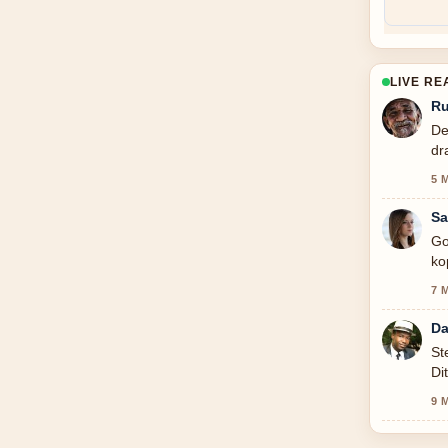
LIVE RE
R
De
dr
5 
Sa
Go
ko
7 
Da
St
Di
9 