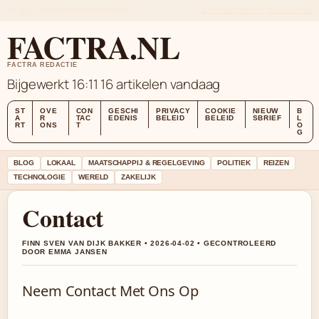
FRI, AUG 7
MIDDAGEDITIE
NEDERLANDS
OVER ONS
CONTACT
GESCHIEDENIS
FACTRA.NL
FACTRA REDACTIE
Bijgewerkt 16:11
16 artikelen vandaag
ST
OVE
CON
GESCHI
PRIVACY
COOKIE
NIEUW
B
A
R
TAC
EDENIS
BELEID
BELEID
SBRIEF
L
RT
ONS
T
O
G
BLOG
LOKAAL
MAATSCHAPPIJ & REGELGEVING
POLITIEK
REIZEN
TECHNOLOGIE
WERELD
ZAKELIJK
Contact
FINN SVEN VAN DIJK BAKKER • 2026-04-02 • GECONTROLEERD
DOOR EMMA JANSEN
Neem Contact Met Ons Op