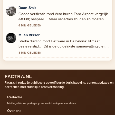
Daan Smit
Goede verificatie rond Auto huren Faro Airport: vergelijk
&#038; bespaar.... Meer redacties zouden zo moeten
schrijven.
6 MIN GELEDEN
Milan Visser
Sterke duiding rond Het weer in Barcelona: klimaat,
beste reistijd.... Dit is de duidelijkste samenvatting die ik
vandaag heb gezien.
8 MIN GELEDEN
FACTRA.NL
Factra.nl redactie publiceert geverifieerde berichtgeving, contextupdates en
correcties met duidelijke bronvermelding.
Redactie
Middageditie rapportagecyclus met doorlopende updates.
Over ons