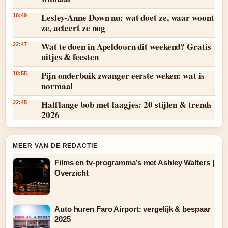
Lesley-Anne Down nu: wat doet ze, waar woont
10:49
ze, acteert ze nog
Wat te doen in Apeldoorn dit weekend? Gratis
22:47
uitjes & feesten
Pijn onderbuik zwanger eerste weken: wat is
10:55
normaal
Halflange bob met laagjes: 20 stijlen & trends
22:45
2026
MEER VAN DE REDACTIE
Films en tv-programma’s met Ashley Walters |
Overzicht
Auto huren Faro Airport: vergelijk & bespaar
2025