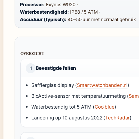
Processor:
Exynos W920 ·
Waterbestendigheid:
IP68 / 5 ATM ·
Accuduur (typisch):
40–50 uur met normaal gebruik
OVERZICHT
Bevestigde feiten
1
Saffierglas display (
Smartwatchbanden.nl
)
BioActive-sensor met temperatuurmeting (
Sam
Waterbestendig tot 5 ATM (
Coolblue
)
Lancering op 10 augustus 2022 (
TechRadar
)