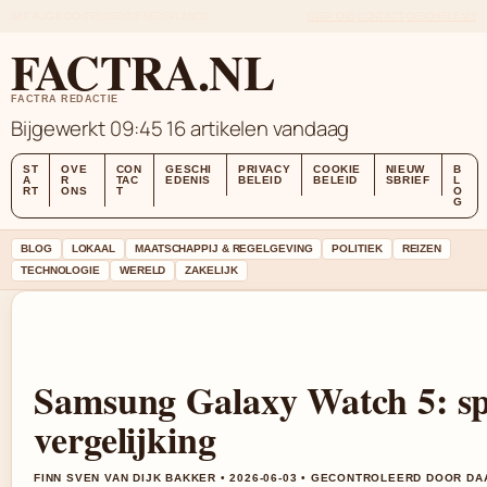
SAT, AUG 8
OCHTENDEDITIE
NEDERLANDS
OVER ONS
CONTACT
GESCHIEDENIS
FACTRA.NL
FACTRA REDACTIE
Bijgewerkt 09:45
16 artikelen vandaag
ST
OVE
CON
GESCHI
PRIVACY
COOKIE
NIEUW
B
A
R
TAC
EDENIS
BELEID
BELEID
SBRIEF
L
RT
ONS
T
O
G
BLOG
LOKAAL
MAATSCHAPPIJ & REGELGEVING
POLITIEK
REIZEN
TECHNOLOGIE
WERELD
ZAKELIJK
Samsung Galaxy Watch 5: spe
vergelijking
FINN SVEN VAN DIJK BAKKER • 2026-06-03 • GECONTROLEERD DOOR DA