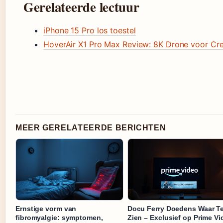
Gerelateerde lectuur
iPhone 15 Pro los toestel
HoverAir X1 Pro Max Review: 8K Drone voor Cre
MEER GERELATEERDE BERICHTEN
Ernstige vorm van
Docu Ferry Doedens Waar T
fibromyalgie: symptomen,
Zien – Exclusief op Prime V