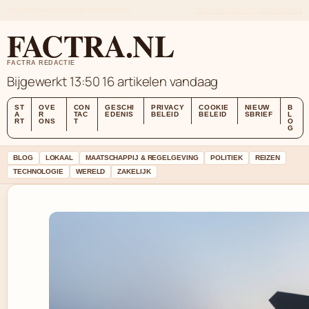
SUN, AUG 9
MIDDAGEDITIE
NEDERLANDS
OVER ONS
CONTACT
GESCHIEDENIS
FACTRA.NL
FACTRA REDACTIE
Bijgewerkt 13:50
16 artikelen vandaag
ST
OVE
CON
GESCHI
PRIVACY
COOKIE
NIEUW
B
A
R
TAC
EDENIS
BELEID
BELEID
SBRIEF
L
RT
ONS
T
O
G
BLOG
LOKAAL
MAATSCHAPPIJ & REGELGEVING
POLITIEK
REIZEN
TECHNOLOGIE
WERELD
ZAKELIJK