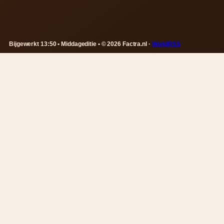
Bijgewerkt 13:50 • Middageditie • © 2026 Factra.nl ·
WorldRSS