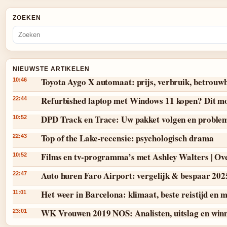
ZOEKEN
NIEUWSTE ARTIKELEN
Toyota Aygo X automaat: prijs, verbruik, betrouw
10:46
Refurbished laptop met Windows 11 kopen? Dit mo
22:44
DPD Track en Trace: Uw pakket volgen en proble
10:52
Top of the Lake-recensie: psychologisch drama
22:43
Films en tv-programma’s met Ashley Walters | Ov
10:52
Auto huren Faro Airport: vergelijk & bespaar 202
22:47
Het weer in Barcelona: klimaat, beste reistijd en
11:01
WK Vrouwen 2019 NOS: Analisten, uitslag en win
23:01