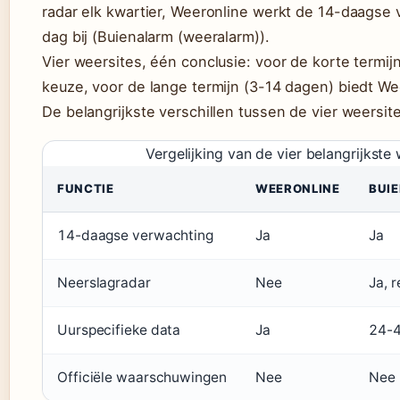
radar elk kwartier, Weeronline werkt de 14-daagse 
dag bij (Buienalarm (weeralarm)).
Vier weersites, één conclusie: voor de korte termij
keuze, voor de lange termijn (3-14 dagen) biedt We
De belangrijkste verschillen tussen de vier weersite
Vergelijking van de vier belangrijkste
FUNCTIE
WEERONLINE
BUI
14-daagse verwachting
Ja
Ja
Neerslagradar
Nee
Ja, r
Uurspecifieke data
Ja
24-4
Officiële waarschuwingen
Nee
Nee