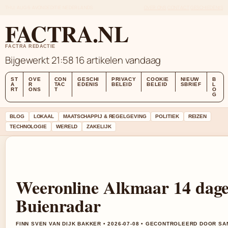
THU, AUG 6
AVONDEDITIE
NEDERLANDS
OVER ONS
CONTACT
GESCHIEDENIS
FACTRA.NL
FACTRA REDACTIE
Bijgewerkt 21:58
16 artikelen vandaag
ST
OVE
CON
GESCHI
PRIVACY
COOKIE
NIEUW
B
A
R
TAC
EDENIS
BELEID
BELEID
SBRIEF
L
RT
ONS
T
O
G
BLOG
LOKAAL
MAATSCHAPPIJ & REGELGEVING
POLITIEK
REIZEN
TECHNOLOGIE
WERELD
ZAKELIJK
Weeronline Alkmaar 14 dage
Buienradar
FINN SVEN VAN DIJK BAKKER • 2026-07-08 • GECONTROLEERD DOOR S