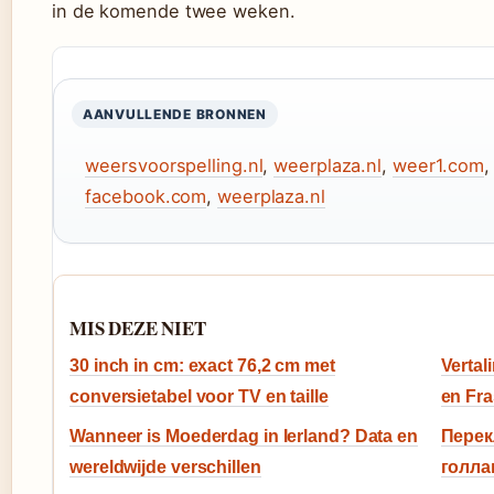
in de komende twee weken.
AANVULLENDE BRONNEN
weersvoorspelling.nl
,
weerplaza.nl
,
weer1.com
facebook.com
,
weerplaza.nl
MIS DEZE NIET
30 inch in cm: exact 76,2 cm met
Vertal
conversietabel voor TV en taille
en Fr
Wanneer is Moederdag in Ierland? Data en
Перек
wereldwijde verschillen
голлан