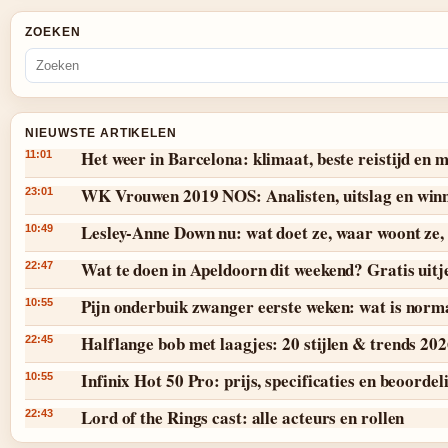
ZOEKEN
NIEUWSTE ARTIKELEN
Het weer in Barcelona: klimaat, beste reistijd en
11:01
WK Vrouwen 2019 NOS: Analisten, uitslag en win
23:01
Lesley-Anne Down nu: wat doet ze, waar woont ze, 
10:49
Wat te doen in Apeldoorn dit weekend? Gratis uitj
22:47
Pijn onderbuik zwanger eerste weken: wat is norm
10:55
Halflange bob met laagjes: 20 stijlen & trends 20
22:45
Infinix Hot 50 Pro: prijs, specificaties en beoordel
10:55
Lord of the Rings cast: alle acteurs en rollen
22:43