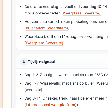
De exacte neerslaghoeveelheid voor dag 10-14 
modelonzekerheden (
Weerplaza (weersite)
)
Het zomerse karakter kan plotseling omslaan 
(
Buienalarm (weeralarm)
)
Weerplaza biedt een 14-daagse verwachting m
(
Weerplaza (weersite)
)
Tijdlijn-signaal
3
Dag 1-3: Zonnig en warm, maxima rond 26°C (
W
Dag 4-7: Wisselvallig met kans op buien (Weer.
(weersite))
Dag 8-14: Onzeker, trend naar koeler en meer n
(internationaal weerplatform)
)