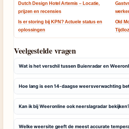
Dutch Design Hotel Artemis – Locatie,
Gastvr
prijzen en recensies
werke
Is er storing bij KPN? Actuele status en
Old Mo
oplossingen
Tijdlo
Veelgestelde vragen
Wat is het verschil tussen Buienradar en Weeron
Hoe lang is een 14-daagse weersverwachting b
Kan ik bij Weeronline ook neerslagradar bekijken
Welke weersite geeft de meest accurate temper