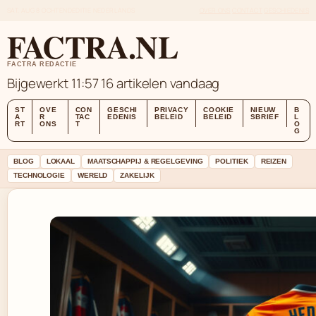
SAT, AUG 8
OCHTENDEDITIE
NEDERLANDS
OVER ONS
CONTACT
GESCHIEDENIS
FACTRA.NL
FACTRA REDACTIE
Bijgewerkt 11:57
16 artikelen vandaag
ST
OVE
CON
GESCHI
PRIVACY
COOKIE
NIEUW
B
A
R
TAC
EDENIS
BELEID
BELEID
SBRIEF
L
RT
ONS
T
O
G
BLOG
LOKAAL
MAATSCHAPPIJ & REGELGEVING
POLITIEK
REIZEN
TECHNOLOGIE
WERELD
ZAKELIJK