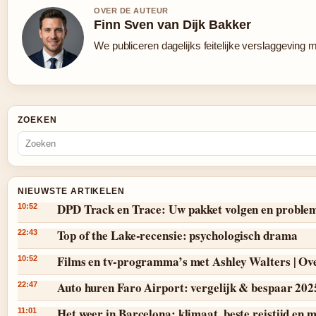
OVER DE AUTEUR
Finn Sven van Dijk Bakker
We publiceren dagelijks feitelijke verslaggeving 
ZOEKEN
NIEUWSTE ARTIKELEN
DPD Track en Trace: Uw pakket volgen en proble
10:52
Top of the Lake-recensie: psychologisch drama
22:43
Films en tv-programma’s met Ashley Walters | Ov
10:52
Auto huren Faro Airport: vergelijk & bespaar 202
22:47
Het weer in Barcelona: klimaat, beste reistijd en
11:01