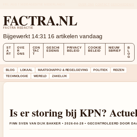
FRI, AUG 7
MIDDAGEDITIE
NEDERLANDS
OVER ONS
CONTACT
GESCHIEDENIS
FACTRA.NL
FACTRA REDACTIE
Bijgewerkt 14:31
16 artikelen vandaag
ST
OVE
CON
GESCHI
PRIVACY
COOKIE
NIEUW
B
A
R
TAC
EDENIS
BELEID
BELEID
SBRIEF
L
RT
ONS
T
O
G
BLOG
LOKAAL
MAATSCHAPPIJ & REGELGEVING
POLITIEK
REIZEN
TECHNOLOGIE
WERELD
ZAKELIJK
Is er storing bij KPN? Actuel
FINN SVEN VAN DIJK BAKKER • 2026-04-28 • GECONTROLEERD DOOR DA