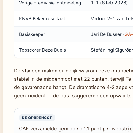
Vorige Eredivisie-ontmoeting
1-1 (8 feb 2026)
KNVB Beker resultaat
Verloor 2-1 van Tel
Basiskeeper
Jari De Busser (
GA-
Topscorer Deze Duels
Stefán Ingi Sigurða
De standen maken duidelijk waarom deze ontmoeting
stabiel in de middenmoot met 22 punten, terwijl Tel
de gevarenzone hangt. De dramatische 4-2 zege v
geen incident — de data suggereren een opwaartse
DE OPBRENGST
GAE verzamelde gemiddeld 1.1 punt per wedstrijd d