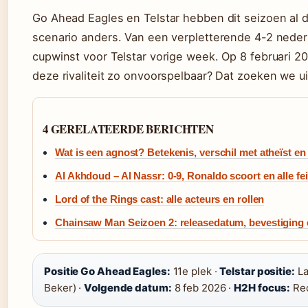
Go Ahead Eagles en Telstar hebben dit seizoen al 
scenario anders. Van een verpletterende 4-2 neder
cupwinst voor Telstar vorige week. Op 8 februari 2
deze rivaliteit zo onvoorspelbaar? Dat zoeken we ui
4 GERELATEERDE BERICHTEN
Wat is een agnost? Betekenis, verschil met atheïst e
Al Akhdoud – Al Nassr: 0-9, Ronaldo scoort en alle fe
Lord of the Rings cast: alle acteurs en rollen
Chainsaw Man Seizoen 2: releasedatum, bevestiging 
Positie Go Ahead Eagles:
11e plek ·
Telstar positie:
La
Beker) ·
Volgende datum:
8 feb 2026 ·
H2H focus:
Rec