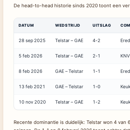
De head-to-head historie sinds 2020 toont een ver
DATUM
WEDSTRIJD
UITSLAG
COM
28 sep 2025
Telstar – GAE
4-2
Ered
5 feb 2026
Telstar – GAE
2-1
KNV
8 feb 2026
GAE – Telstar
1-1
Ered
13 feb 2021
GAE – Telstar
1-0
Keuk
10 nov 2020
Telstar – GAE
1-2
Keuk
Recente dominantie is duidelijk: Telstar won 4 van 6