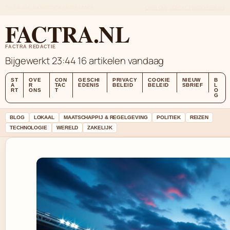
THU, AUG 6
AVONDEDITIE
NEDERLANDS
OVER ONS
CONTACT
GESCHIEDENIS
FACTRA.NL
FACTRA REDACTIE
Bijgewerkt 23:44
16 artikelen vandaag
ST
OVE
CON
GESCHI
PRIVACY
COOKIE
NIEUW
B
A
R
TAC
EDENIS
BELEID
BELEID
SBRIEF
L
RT
ONS
T
O
G
BLOG
LOKAAL
MAATSCHAPPIJ & REGELGEVING
POLITIEK
REIZEN
TECHNOLOGIE
WERELD
ZAKELIJK