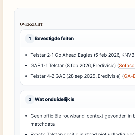
OVERZICHT
Bevestigde feiten
1
Telstar 2-1 Go Ahead Eagles (5 feb 2026, KNVB 
GAE 1-1 Telstar (8 feb 2026, Eredivisie) (
Sofasc
Telstar 4-2 GAE (28 sep 2025, Eredivisie) (
GA-E
Wat onduidelijk is
2
Geen officiële rouwband-context gevonden in b
matchdata
Exacte Telstar-positie in stand niet volledig ge