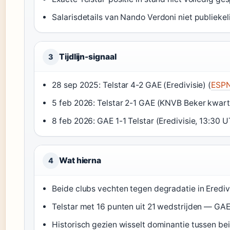
Salarisdetails van Nando Verdoni niet publiekel
Tijdlijn-signaal
3
28 sep 2025: Telstar 4-2 GAE (Eredivisie) (
ESP
5 feb 2026: Telstar 2-1 GAE (KNVB Beker kwartf
8 feb 2026: GAE 1-1 Telstar (Eredivisie, 13:30 U
Wat hierna
4
Beide clubs vechten tegen degradatie in Eredi
Telstar met 16 punten uit 21 wedstrijden — GA
Historisch gezien wisselt dominantie tussen be