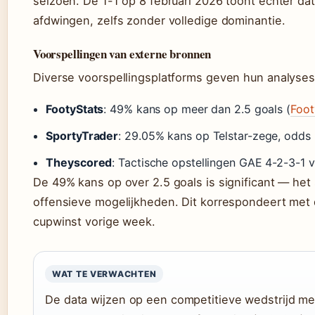
seizoen. De 1-1 op 8 februari 2026 toont echter dat
afdwingen, zelfs zonder volledige dominantie.
Voorspellingen van externe bronnen
Diverse voorspellingsplatforms geven hun analyses
FootyStats
: 49% kans op meer dan 2.5 goals (
Foot
SportyTrader
: 29.05% kans op Telstar-zege, odds 
Theyscored
: Tactische opstellingen GAE 4-2-3-1 v
De 49% kans op over 2.5 goals is significant — he
offensieve mogelijkheden. Dit korrespondeert met 
cupwinst vorige week.
WAT TE VERWACHTEN
De data wijzen op een competitieve wedstrijd met